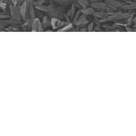
Senioren
3.Seniorenliga
2023/24
3.Seniorenliga
2022/23
3.Seniorenliga
2021/22